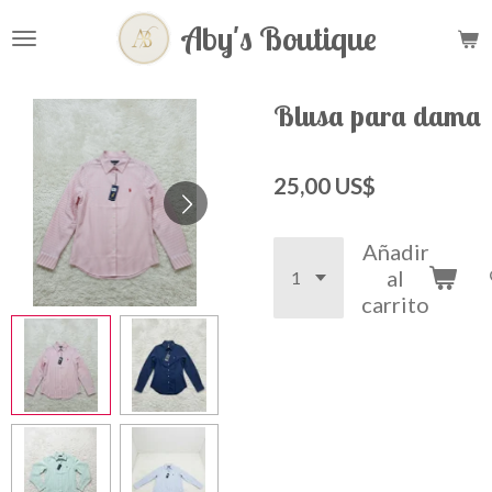
Ir
Aby's
Boutique
al
contenido
principal
Blusa para dama
25,00 US$
Añadir
al
carrito